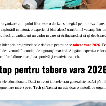
organizare a timpului liber; este o decizie strategică pentru dezvoltarea t
explorării în natură, o experiență bine aleasă transformă vacanța într-un
fiecărui participant un cadru în care să strălucească și să își depășeasc
 lider prin programele sale dedicate pentru orice
tabere vara 2026
. E
itul de aventură în condiții de siguranță maximă. Alegând expertiza celor
hilibrul dintre disciplina sportivă și creativitatea tech.
 top pentru tabere vara 202
ele educaționale. Dacă în trecut taberele erau generaliste, astăzi părinț
segmentare între
Sport, Tech și Natură
nu este doar o metodă de organiz