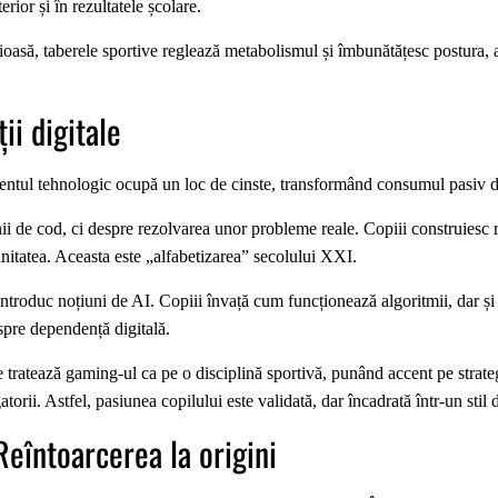
rior și în rezultatele școlare.
oasă, taberele sportive reglează metabolismul și îmbunătățesc postura, a
ii digitale
entul tehnologic ocupă un loc de cinste, transformând consumul pasiv de 
i de cod, ci despre rezolvarea unor probleme reale. Copiii construiesc r
nitatea. Aceasta este „alfabetizarea” secolului XXI.
introduc noțiuni de AI. Copiii învață cum funcționează algoritmii, dar și
spre dependență digitală.
tratează gaming-ul ca pe o disciplină sportivă, punând accent pe strategi
atorii. Astfel, pasiunea copilului este validată, dar încadrată într-un stil 
Reîntoarcerea la origini