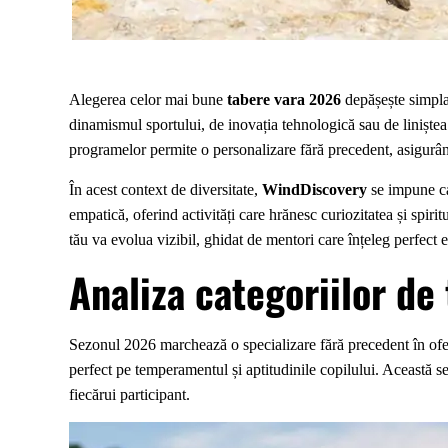
Alegerea celor mai bune
tabere vara 2026
depășește simpla 
dinamismul sportului, de inovația tehnologică sau de liniștea 
programelor permite o personalizare fără precedent, asigurând 
În acest context de diversitate,
WindDiscovery
se impune ca
empatică, oferind activități care hrănesc curiozitatea și spir
tău va evolua vizibil, ghidat de mentori care înțeleg perfect ec
Analiza categoriilor de
Sezonul 2026 marchează o specializare fără precedent în ofert
perfect pe temperamentul și aptitudinile copilului. Această 
fiecărui participant.