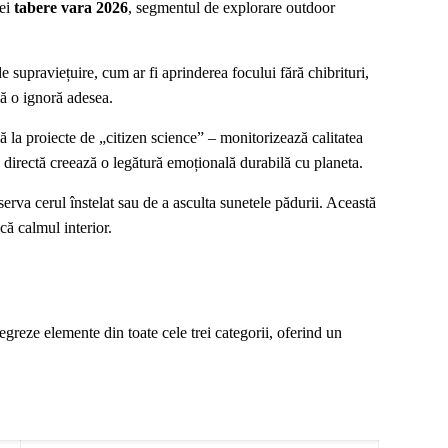
rei
tabere vara 2026
, segmentul de explorare outdoor
supraviețuire, cum ar fi aprinderea focului fără chibrituri,
lă o ignoră adesea.
ă la proiecte de „citizen science” – monitorizează calitatea
e directă creează o legătură emoțională durabilă cu planeta.
erva cerul înstelat sau de a asculta sunetele pădurii. Această
scă calmul interior.
egreze elemente din toate cele trei categorii, oferind un