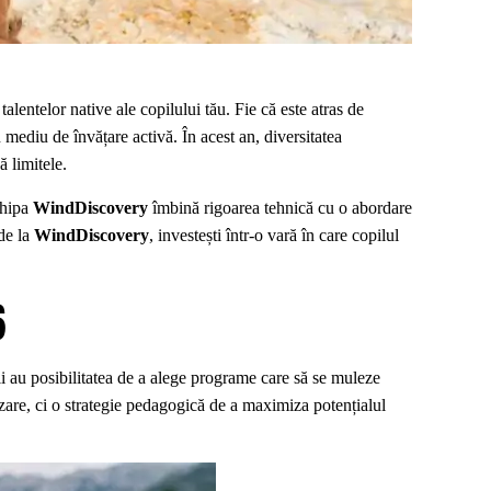
alentelor native ale copilului tău. Fie că este atras de
 mediu de învățare activă. În acest an, diversitatea
ă limitele.
chipa
WindDiscovery
îmbină rigoarea tehnică cu o abordare
 de la
WindDiscovery
, investești într-o vară în care copilul
6
ii au posibilitatea de a alege programe care să se muleze
are, ci o strategie pedagogică de a maximiza potențialul