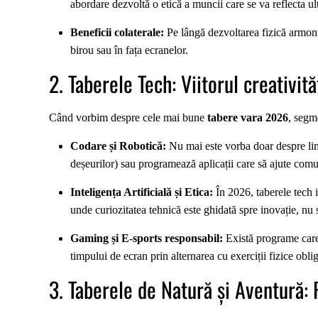
abordare dezvoltă o etică a muncii care se va reflecta ulte
Beneficii colaterale:
Pe lângă dezvoltarea fizică armoni
birou sau în fața ecranelor.
2. Taberele Tech: Viitorul creativităț
Când vorbim despre cele mai bune
tabere vara 2026
, segm
Codare și Robotică:
Nu mai este vorba doar despre lini
deșeurilor) sau programează aplicații care să ajute comu
Inteligența Artificială și Etica:
În 2026, taberele tech 
unde curiozitatea tehnică este ghidată spre inovație, nu 
Gaming și E-sports responsabil:
Există programe care 
timpului de ecran prin alternarea cu exerciții fizice oblig
3. Taberele de Natură și Aventură: 