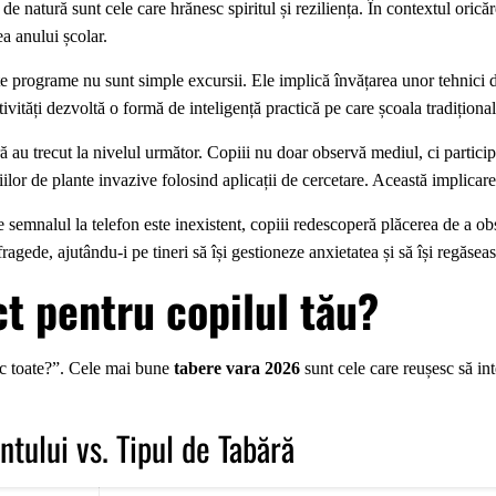
e natură sunt cele care hrănesc spiritul și reziliența. În contextul orică
a anului școlar.
 programe nu sunt simple excursii. Ele implică învățarea unor tehnici de 
tivități dezvoltă o formă de inteligență practică pe care școala tradiționa
 au trecut la nivelul următor. Copiii nu doar observă mediul, ci particip
iilor de plante invazive folosind aplicații de cercetare. Această implicar
 semnalul la telefon este inexistent, copiii redescoperă plăcerea de a obs
 fragede, ajutându-i pe tineri să își gestioneze anxietatea și să își regăsea
t pentru copilul tău?
lac toate?”. Cele mai bune
tabere vara 2026
sunt cele care reușesc să int
ntului vs. Tipul de Tabără