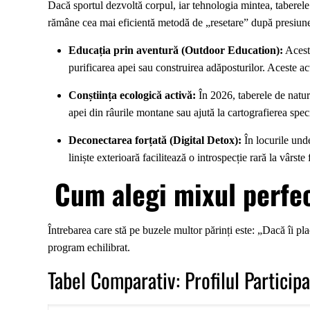
Dacă sportul dezvoltă corpul, iar tehnologia mintea, taberele d
rămâne cea mai eficientă metodă de „resetare” după presiune
Educația prin aventură (Outdoor Education):
Aceste
purificarea apei sau construirea adăposturilor. Aceste ac
Conștiința ecologică activă:
În 2026, taberele de natură
apei din râurile montane sau ajută la cartografierea spec
Deconectarea forțată (Digital Detox):
În locurile unde
liniște exterioară facilitează o introspecție rară la vârste
Cum alegi mixul perfec
Întrebarea care stă pe buzele multor părinți este: „Dacă îi p
program echilibrat.
Tabel Comparativ: Profilul Participa